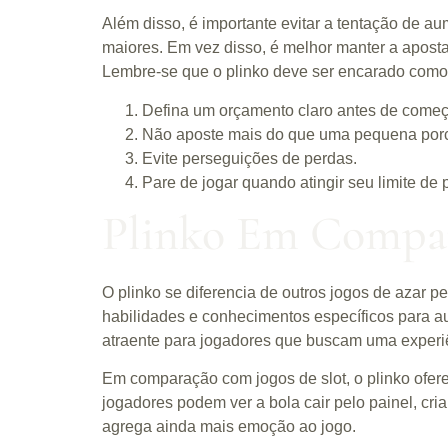
Além disso, é importante evitar a tentação de 
maiores. Em vez disso, é melhor manter a aposta c
Lembre-se que o plinko deve ser encarado como
Defina um orçamento claro antes de começa
Não aposte mais do que uma pequena porc
Evite perseguições de perdas.
Pare de jogar quando atingir seu limite de 
Plinko Em Compar
O plinko se diferencia de outros jogos de azar 
habilidades e conhecimentos específicos para a
atraente para jogadores que buscam uma experi
Em comparação com jogos de slot, o plinko ofere
jogadores podem ver a bola cair pelo painel, cr
agrega ainda mais emoção ao jogo.