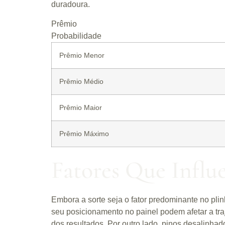
duradoura.
Prêmio
Probabilidade
Prêmio Menor
Prêmio Médio
Prêmio Maior
Prêmio Máximo
Fatores Que Influ
Embora a sorte seja o fator predominante no pli
seu posicionamento no painel podem afetar a tra
dos resultados. Por outro lado, pinos desalinhado