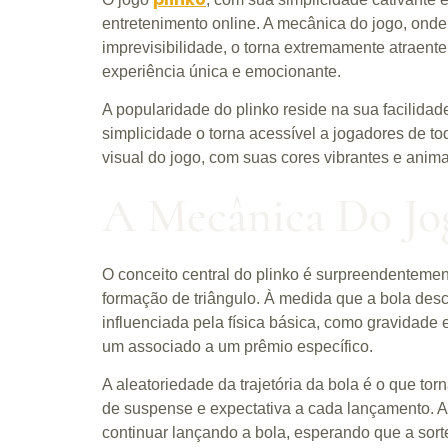
entretenimento online. A mecânica do jogo, ond
imprevisibilidade, o torna extremamente atraente
experiência única e emocionante.
A popularidade do plinko reside na sua facilida
simplicidade o torna acessível a jogadores de to
visual do jogo, com suas cores vibrantes e anim
A Mecânica Do Jo
O conceito central do plinko é surpreendentement
formação de triângulo. À medida que a bola desce
influenciada pela física básica, como gravidade
um associado a um prêmio específico.
A aleatoriedade da trajetória da bola é o que to
de suspense e expectativa a cada lançamento. A 
continuar lançando a bola, esperando que a sorte