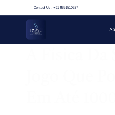
Contact Us : +91-8851510627
Ab
A Física Da 
Jogo Que Po
Em Até 1000