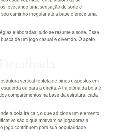
ulos, evocando uma sensação de sorte e
r seu caminho irregular até a base oferece uma
égias elaboradas; tudo se resume à sorte. Essa
m busca de um jogo casual e divertido. O apelo
 Detalhada
strutura vertical repleta de pinos dispostos em
squerda ou para a direita. A trajetória da bola é
 dos compartimentos na base da estrutura, cada
onde a bola irá cair, o que adiciona um elemento
ficativo são o que motivam os jogadores a
e do jogo contribuem para sua popularidade