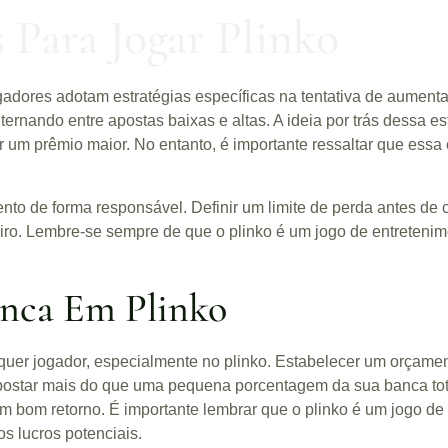
s Para Jogar Plinko
gadores adotam estratégias específicas na tentativa de aument
ernando entre apostas baixas e altas. A ideia por trás dessa e
 um prêmio maior. No entanto, é importante ressaltar que essa 
ento de forma responsável. Definir um limite de perda antes de
eiro. Lembre-se sempre de que o plinko é um jogo de entreteni
nca Em Plinko
uer jogador, especialmente no plinko. Estabelecer um orçamento
postar mais do que uma pequena porcentagem da sua banca tota
 bom retorno. É importante lembrar que o plinko é um jogo de 
s lucros potenciais.