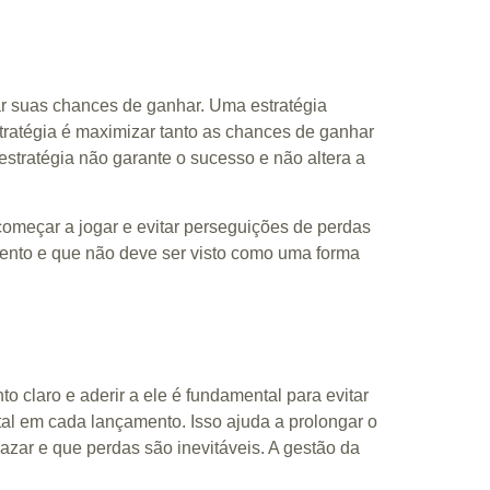
ar suas chances de ganhar. Uma estratégia
stratégia é maximizar tanto as chances de ganhar
estratégia não garante o sucesso e não altera a
 começar a jogar e evitar perseguições de perdas
mento e que não deve ser visto como uma forma
 claro e aderir a ele é fundamental para evitar
l em cada lançamento. Isso ajuda a prolongar o
azar e que perdas são inevitáveis. A gestão da