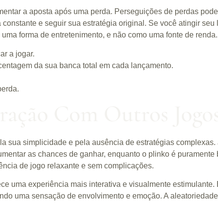
aumentar a aposta após uma perda. Perseguições de perdas pode
onstante e seguir sua estratégia original. Se você atingir seu li
 uma forma de entretenimento, e não como uma fonte de renda.
r a jogar.
entagem da sua banca total em cada lançamento.
perda.
ação Com Outros Jogo
pela sua simplicidade e pela ausência de estratégias complexa
umentar as chances de ganhar, enquanto o plinko é puramente b
ência de jogo relaxante e sem complicações.
ce uma experiência mais interativa e visualmente estimulante. 
iando uma sensação de envolvimento e emoção. A aleatoriedade 