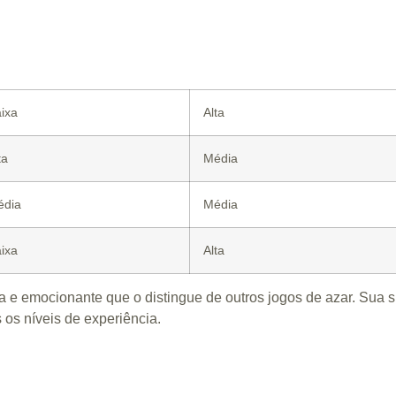
ixa
Alta
ta
Média
édia
Média
ixa
Alta
 e emocionante que o distingue de outros jogos de azar. Sua si
 os níveis de experiência.