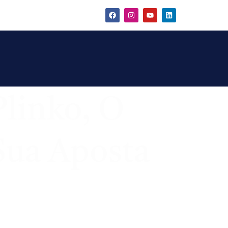
Plinko, O
Sua Aposta