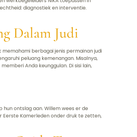
 en werkbegeleiders NIKA toepassen in
htheid: diagnostiek en interventie.
g Dalam Judi
k memahami berbagai jenis permainan judi
pengaruhi peluang kemenangan. Misalnya,
emberi Anda keunggulan. Di sisi lain,
p hun ontslag aan. Willem wees er de
r Eerste Kamerleden onder druk te zetten,