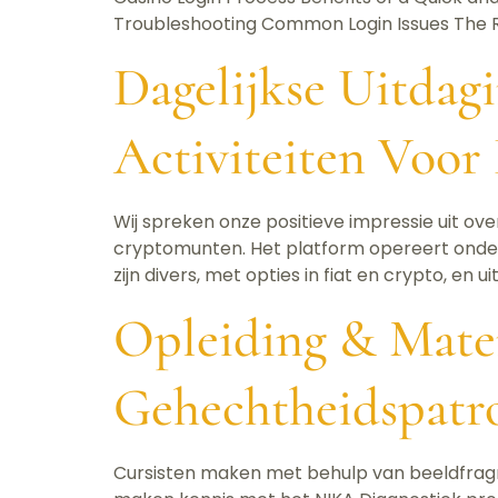
Troubleshooting Common Login Issues The Ro
Dagelijkse Uitdag
Activiteiten Voor
Wij spreken onze positieve impressie uit ov
cryptomunten. Het platform opereert onder 
zijn divers, met opties in fiat en crypto, 
Opleiding & Mate
Gehechtheidspatr
Cursisten maken met behulp van beeldfragme