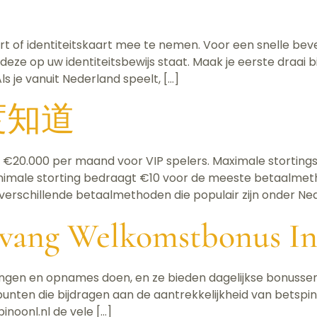
rt of identiteitskaart mee te nemen. Voor een snelle beve
eze op uw identiteitsbewijs staat. Maak je eerste draai bij
Als je vanuit Nederland speelt, […]
百度知道
 €20.000 per maand voor VIP spelers. Maximale stortin
nimale storting bedraagt €10 voor de meeste betaalmeth
verschillende betaalmethoden die populair zijn onder Ned
tvang Welkomstbonus I
tingen en opnames doen, en ze bieden dagelijkse bonussen 
punten die bijdragen aan de aantrekkelijkheid van betspin
inoonl.nl de vele […]