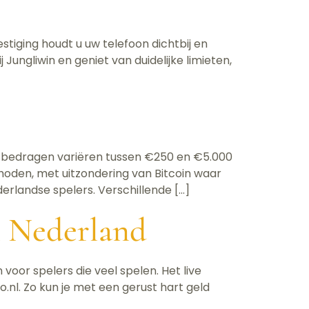
stiging houdt u uw telefoon dichtbij en
 Jungliwin en geniet van duidelijke limieten,
gsbedragen variëren tussen €250 en €5.000
oden, met uitzondering van Bitcoin waar
erlandse spelers. Verschillende […]
n Nederland
voor spelers die veel spelen. Het live
o.nl. Zo kun je met een gerust hart geld