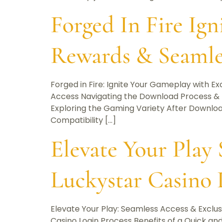
Forged In Fire Ig
Rewards & Seamle
Forged in Fire: Ignite Your Gameplay with E
Access Navigating the Download Process & 
Exploring the Gaming Variety After Download
Compatibility […]
Elevate Your Play
Luckystar Casino 
Elevate Your Play: Seamless Access & Exclus
Casino Login Process Benefits of a Quick 