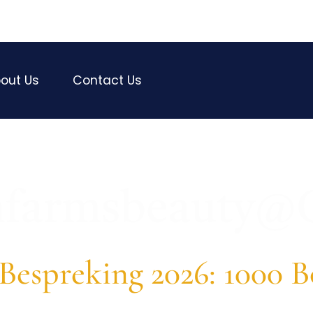
out Us
Contact Us
nfarmsbeauty@
Bespreking 2026: 1000 